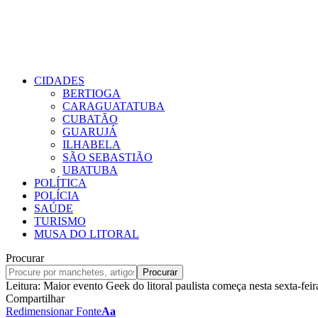
CIDADES
BERTIOGA
CARAGUATATUBA
CUBATÃO
GUARUJÁ
ILHABELA
SÃO SEBASTIÃO
UBATUBA
POLÍTICA
POLÍCIA
SAÚDE
TURISMO
MUSA DO LITORAL
Procurar
Leitura:
Maior evento Geek do litoral paulista começa nesta sexta-fei
Compartilhar
Redimensionar Fonte
Aa