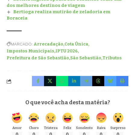
dos melhores destinos de viagem
Bertioga realiza mutirão de zeladoria em
Boraceia
MARCADO:
Arrecadação
Cota Única
Impostos Municipais
IPTU 2026
Prefeitura de São Sebastião
São Sebastião
Tributos
O que você acha desta matéria?
Amor
Choro
Tristeza
Feliz
Sonolento
Raiva
Surpreso
0
0
0
0
0
0
0