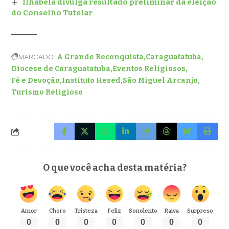
Ilhabela divulga resultado preliminar da eleição
do Conselho Tutelar
MARCADO:
A Grande Reconquista
Caraguatatuba
Diocese de Caraguatatuba
Eventos Religiosos
Fé e Devoção
Instituto Hesed
São Miguel Arcanjo
Turismo Religioso
O que você acha desta matéria?
Amor
Choro
Tristeza
Feliz
Sonolento
Raiva
Surpreso
0
0
0
0
0
0
0