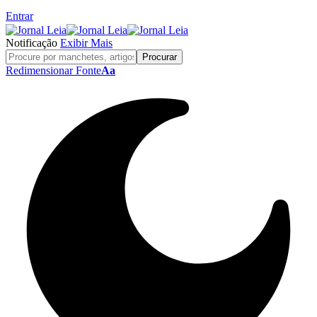
Entrar
Notificação
Exibir Mais
Redimensionar Fonte
Aa