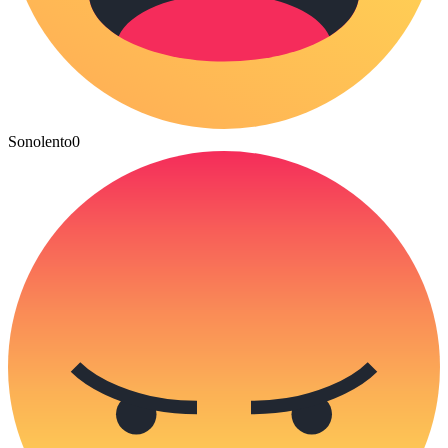
Sonolento
0