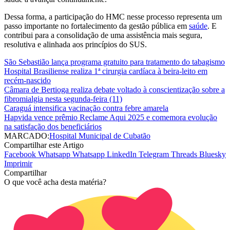
Dessa forma, a participação do HMC nesse processo representa um
passo importante no fortalecimento da gestão pública em
saúde
. E
contribui para a consolidação de uma assistência mais segura,
resolutiva e alinhada aos princípios do SUS.
São Sebastião lança programa gratuito para tratamento do tabagismo
Hospital Brasiliense realiza 1ª cirurgia cardíaca à beira-leito em
recém-nascido
Câmara de Bertioga realiza debate voltado à conscientização sobre a
fibromialgia nesta segunda-feira (11)
Caraguá intensifica vacinação contra febre amarela
Hapvida vence prêmio Reclame Aqui 2025 e comemora evolução
na satisfação dos beneficiários
MARCADO:
Hospital Municipal de Cubatão
Compartilhar este Artigo
Facebook
Whatsapp
Whatsapp
LinkedIn
Telegram
Threads
Bluesky
Imprimir
Compartilhar
O que você acha desta matéria?