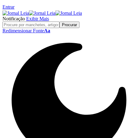
Entrar
Notificação
Exibir Mais
Redimensionar Fonte
Aa