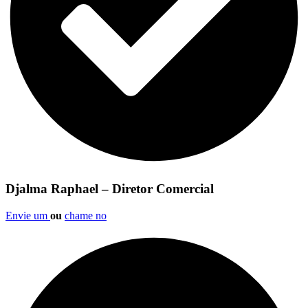
Djalma Raphael – Diretor Comercial
Envie um
ou
chame no