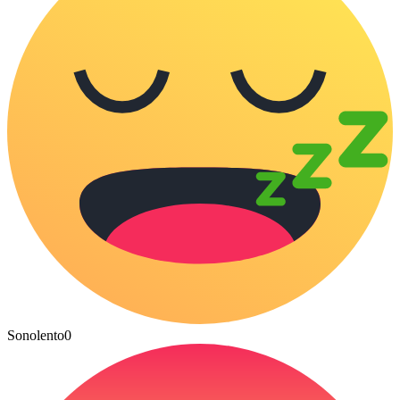
Sonolento
0