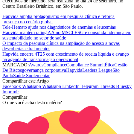
executivos de mercado, será realizada no dia 24 de setembro, no
Centro Brasileiro Britânico, em São Paulo.
Hapvida amplia protagonismo em pesquisa clínica e reforça
presença no cenário global
Tele-Hemato ajuda nos diagnósticos de anemias e leucemias
Hapvida mantém rating AA no MSCI ESG e consolida liderança em
sustentabilidade no setor de saúde
O impacto da pesquisa clínica na ampliação do acesso a novas
descobertas e tratamentos
Hapvida encerra 4T25 com crescimento de receita líquida e avanço
na agenda de transformação operacional
MARCADO:
Awards
Compliance
Compliance Summit
Ética
Gestão
De Riscos
governança corporativa
Hapvida
Leaders League
São
Paulo
Saúde Suplementar
Compartilhar este Artigo
Facebook
Whatsapp
Whatsapp
LinkedIn
Telegram
Threads
Bluesky
Imprimir
Compartilhar
O que você acha desta matéria?