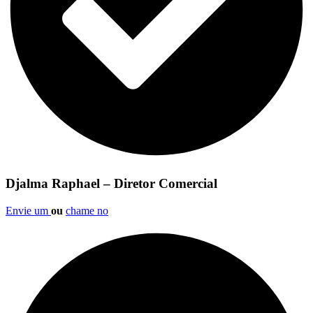
Djalma Raphael – Diretor Comercial
Envie um
ou
chame no