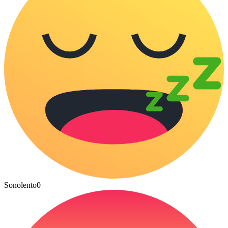
Sonolento
0