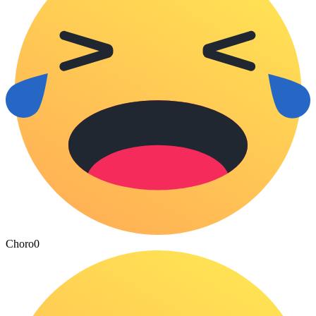
Choro
0