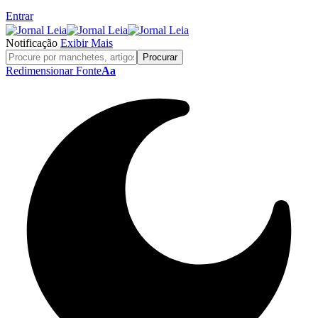
Entrar
Notificação
Exibir Mais
Redimensionar Fonte
Aa