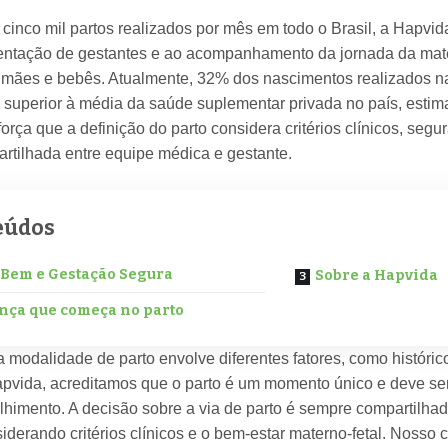
cinco mil partos realizados por mês em todo o Brasil, a Hapvid
ientação de gestantes e ao acompanhamento da jornada da mat
mães e bebês. Atualmente, 32% dos nascimentos realizados na
e superior à média da saúde suplementar privada no país, esti
rça que a definição do parto considera critérios clínicos, segu
rtilhada entre equipe médica e gestante.
eúdos
 Bem e Gestação Segura
Sobre a Hapvida
nça que começa no parto
 modalidade de parto envolve diferentes fatores, como históric
pvida, acreditamos que o parto é um momento único e deve s
olhimento. A decisão sobre a via de parto é sempre compartilha
siderando critérios clínicos e o bem-estar materno-fetal. Nosso