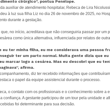
dimento cirúrgico”, pontua Penélope.
da auxiliar de atendimento hospitalar, Rebeca de Lira Nicolussi
 deu à luz sua filha Liz no dia 26 de novembro de 2025, no Ho
to durante a gestação.
 que, no início, acreditava que não conseguiria passar por um 
esárea como única alternativa, influenciada por relatos de outr
e eu ter minha filha, eu me considerava uma pessoa fr
nseguir ter um parto normal. Muita gente dizia que eu
 eu marcar logo a cesárea. Mas eu descobri que eu te
aginava”, afirma.
companhamento, diz ter recebido informações que contribuíram
staca o papel da equipe assistencial durante o processo.
a, o contato com os profissionais e o conhecimento sobre a es
a confiança. A gestante participou de um tour pela unidade e af
ecebidas foi determinante para sua decisão.