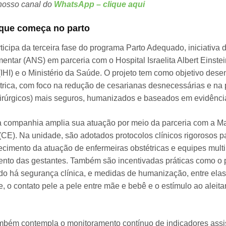
nosso canal do
WhatsApp – clique aqui
que começa no parto
ticipa da terceira fase do programa Parto Adequado, iniciativa
tar (ANS) em parceria com o Hospital Israelita Albert Einstein,
IHI) e o Ministério da Saúde. O projeto tem como objetivo des
trica, com foco na redução de cesarianas desnecessárias e n
cirúrgicos) mais seguros, humanizados e baseados em evidências
a companhia amplia sua atuação por meio da parceria com a M
(CE). Na unidade, são adotados protocolos clínicos rigorosos p
lecimento da atuação de enfermeiras obstétricas e equipes multi
o das gestantes. Também são incentivadas práticas como o p
ndo há segurança clínica, e medidas de humanização, entre ela
 o contato pele a pele entre mãe e bebê e o estímulo ao aleit
também contempla o monitoramento contínuo de indicadores assi