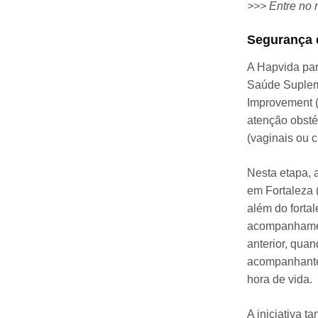
>>> Entre no 
Segurança 
A Hapvida par
Saúde Suplemen
Improvement (
atenção obsté
(vaginais ou 
Nesta etapa, 
em Fortaleza 
além do forta
acompanhament
anterior, qua
acompanhante,
hora de vida.
A iniciativa 