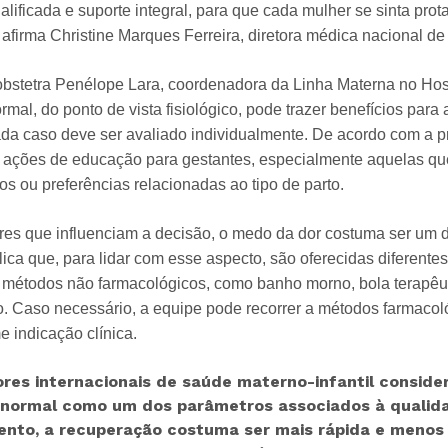
lificada e suporte integral, para que cada mulher se sinta pro
 afirma Christine Marques Ferreira, diretora médica nacional de
obstetra Penélope Lara, coordenadora da Linha Materna no Hos
rmal, do ponto de vista fisiológico, pode trazer benefícios par
ada caso deve ser avaliado individualmente. De acordo com a pro
i ações de educação para gestantes, especialmente aquelas q
os ou preferências relacionadas ao tipo de parto.
ores que influenciam a decisão, o medo da dor costuma ser um d
ica que, para lidar com esse aspecto, são oferecidas diferentes
s métodos não farmacológicos, como banho morno, bola terapêut
 Caso necessário, a equipe pode recorrer a métodos farmacol
e indicação clínica.
ores internacionais de saúde materno-infantil consi
 normal como um dos parâmetros associados à qualida
ento, a recuperação costuma ser mais rápida e meno