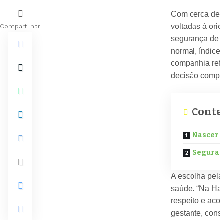
Com cerca de 
voltadas à or
Compartilhar
segurança de 
normal, índic
companhia refo
decisão compa
Cont
Nascer
Segura
A escolha pela
saúde. “Na Ha
respeito e ac
gestante, con