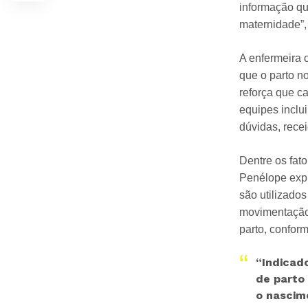
informação qua
maternidade”,
A enfermeira 
que o parto no
reforça que c
equipes inclu
dúvidas, recei
Dentre os fat
Penélope expl
são utilizado
movimentação.
parto, conform
“Indicad
de parto
o nascim