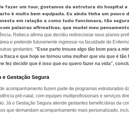
e fazer um tour, gostamos da estrutura do hospital e 
parto é muito bem equipada. Eu ainda tinha um pouco 
honesta em relação a como tudo funcionava, tão segur
 com palavras afirmativas, que mudei meu pensamento”
ência, Rebeca afirma que decidiu redirecionar seus planos profi
área e pretende futuramente ingressar na faculdade de Enferma
outras gestantes.
“Esse parto trouxe algo tão bom para a min
a fraca e que hoje se tornou uma mulher que viu que é tão f
e fez decidir que é isso que eu quero fazer na vida”, conclu
 e Gestação Segura
s de acompanhamento fazem parte de programas estruturados 
stência pré-natal, com equipes multiprofissionais e serviços d
ão. Já o Gestação Segura atende gestantes beneficiárias da c
asos que demandam acompanhamento mais personalizado, inclu