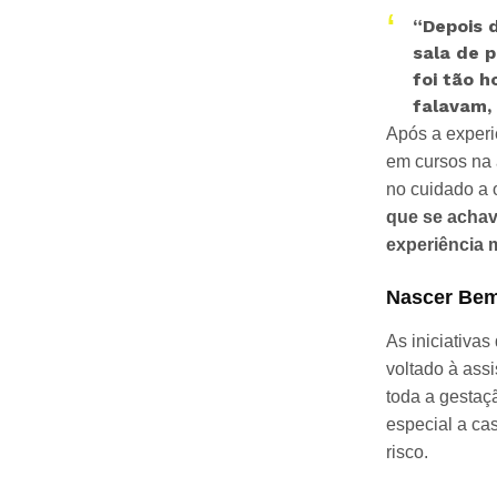
“Depois d
sala de 
foi tão 
falavam,
Após a experi
em cursos na 
no cuidado a 
que se achav
experiência m
Nascer Bem
As iniciativa
voltado à assi
toda a gestaç
especial a c
risco.