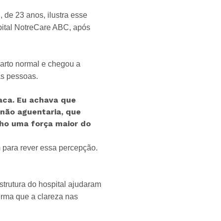
, de 23 anos, ilustra esse
spital NotreCare ABC, após
parto normal e chegou a
as pessoas.
aca. Eu achava que
 não aguentaria, que
nho uma força maior do
 para rever essa percepção.
trutura do hospital ajudaram
irma que a clareza nas