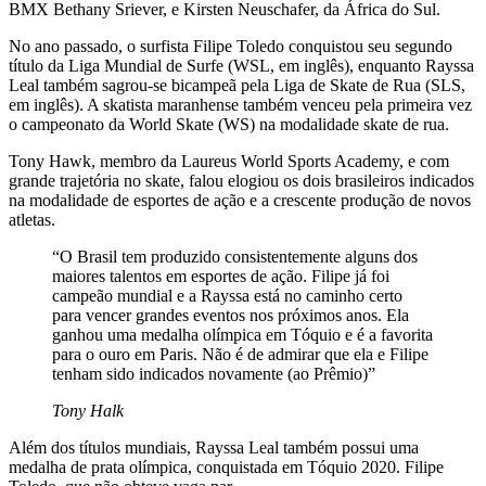
BMX Bethany Sriever, e Kirsten Neuschafer, da África do Sul.
No ano passado, o surfista Filipe Toledo conquistou seu segundo
título da Liga Mundial de Surfe (WSL, em inglês), enquanto Rayssa
Leal também sagrou-se bicampeã pela Liga de Skate de Rua (SLS,
em inglês). A skatista maranhense também venceu pela primeira vez
o campeonato da World Skate (WS) na modalidade skate de rua.
Tony Hawk, membro da Laureus World Sports Academy, e com
grande trajetória no skate, falou elogiou os dois brasileiros indicados
na modalidade de esportes de ação e a crescente produção de novos
atletas.
“O Brasil tem produzido consistentemente alguns dos
maiores talentos em esportes de ação. Filipe já foi
campeão mundial e a Rayssa está no caminho certo
para vencer grandes eventos nos próximos anos. Ela
ganhou uma medalha olímpica em Tóquio e é a favorita
para o ouro em Paris. Não é de admirar que ela e Filipe
tenham sido indicados novamente (ao Prêmio)”
Tony Halk
Além dos títulos mundiais, Rayssa Leal também possui uma
medalha de prata olímpica, conquistada em Tóquio 2020. Filipe