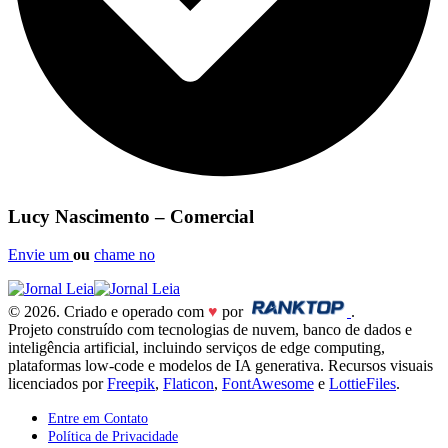
Lucy Nascimento – Comercial
Envie um
ou
chame no
© 2026. Criado e operado com
♥
por
.
Projeto construído com tecnologias de nuvem, banco de dados e
inteligência artificial, incluindo serviços de edge computing,
plataformas low-code e modelos de IA generativa. Recursos visuais
licenciados por
Freepik
,
Flaticon
,
FontAwesome
e
LottieFiles
.
Entre em Contato
Política de Privacidade