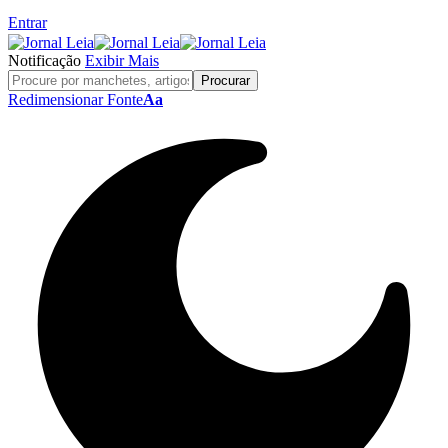
Entrar
Notificação
Exibir Mais
Redimensionar Fonte
Aa