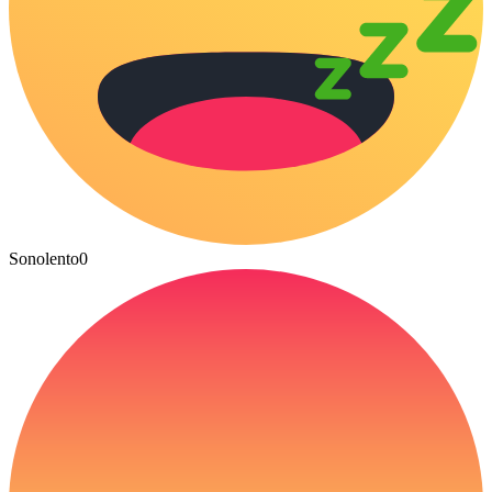
Sonolento
0