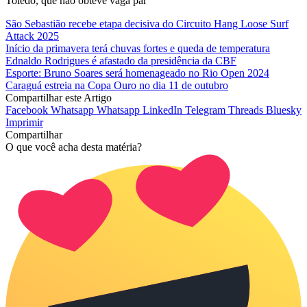
Toledo, que não obteve vaga par
São Sebastião recebe etapa decisiva do Circuito Hang Loose Surf
Attack 2025
Início da primavera terá chuvas fortes e queda de temperatura
Ednaldo Rodrigues é afastado da presidência da CBF
Esporte: Bruno Soares será homenageado no Rio Open 2024
Caraguá estreia na Copa Ouro no dia 11 de outubro
Compartilhar este Artigo
Facebook
Whatsapp
Whatsapp
LinkedIn
Telegram
Threads
Bluesky
Imprimir
Compartilhar
O que você acha desta matéria?