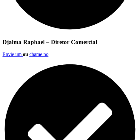
Djalma Raphael – Diretor Comercial
Envie um
ou
chame no