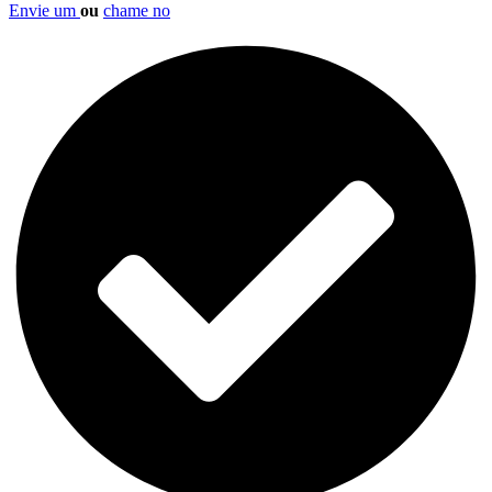
Envie um
ou
chame no