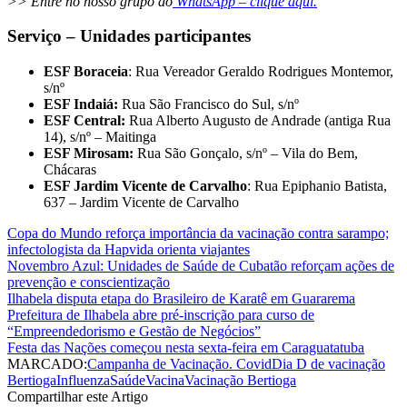
>> Entre no nosso grupo do
WhatsApp – clique aqui.
Serviço – Unidades participantes
ESF Boraceia
: Rua Vereador Geraldo Rodrigues Montemor,
s/nº
ESF Indaiá:
Rua São Francisco do Sul, s/nº
ESF Central:
Rua Alberto Augusto de Andrade (antiga Rua
14), s/nº – Maitinga
ESF Mirosam:
Rua São Gonçalo, s/nº – Vila do Bem,
Chácaras
ESF Jardim Vicente de Carvalho
: Rua Epiphanio Batista,
637 – Jardim Vicente de Carvalho
Copa do Mundo reforça importância da vacinação contra sarampo;
infectologista da Hapvida orienta viajantes
Novembro Azul: Unidades de Saúde de Cubatão reforçam ações de
prevenção e conscientização
Ilhabela disputa etapa do Brasileiro de Karatê em Guararema
Prefeitura de Ilhabela abre pré-inscrição para curso de
“Empreendedorismo e Gestão de Negócios”
Festa das Nações começou nesta sexta-feira em Caraguatatuba
MARCADO:
Campanha de Vacinação. Covid
Dia D de vacinação
Bertioga
Influenza
Saúde
Vacina
Vacinação Bertioga
Compartilhar este Artigo