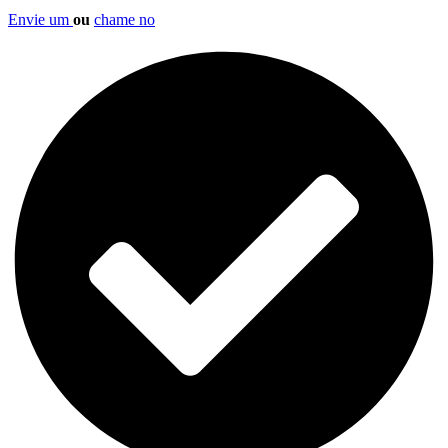
Envie um
ou
chame no