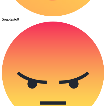
Sonolento
0