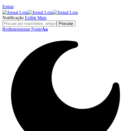
Entrar
Notificação
Exibir Mais
Redimensionar Fonte
Aa