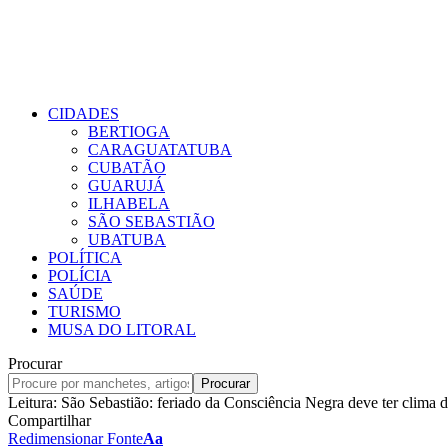
CIDADES
BERTIOGA
CARAGUATATUBA
CUBATÃO
GUARUJÁ
ILHABELA
SÃO SEBASTIÃO
UBATUBA
POLÍTICA
POLÍCIA
SAÚDE
TURISMO
MUSA DO LITORAL
Procurar
Leitura:
São Sebastião: feriado da Consciência Negra deve ter clima d
Compartilhar
Redimensionar Fonte
Aa