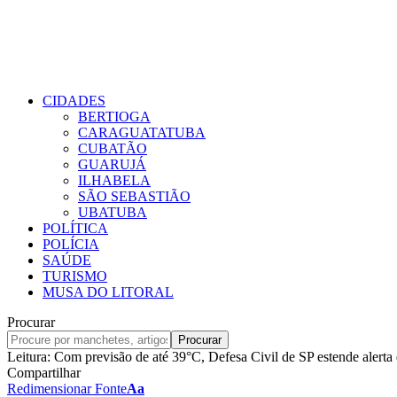
CIDADES
BERTIOGA
CARAGUATATUBA
CUBATÃO
GUARUJÁ
ILHABELA
SÃO SEBASTIÃO
UBATUBA
POLÍTICA
POLÍCIA
SAÚDE
TURISMO
MUSA DO LITORAL
Procurar
Leitura:
Com previsão de até 39°C, Defesa Civil de SP estende alerta 
Compartilhar
Redimensionar Fonte
Aa