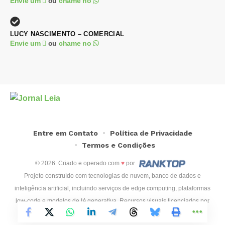
Envie um
ou
chame no
LUCY NASCIMENTO – COMERCIAL
Envie um
ou
chame no
Entre em Contato
Política de Privacidade
Termos e Condições
© 2026. Criado e operado com
♥
por
.
Projeto construído com tecnologias de nuvem, banco de dados e
inteligência artificial, incluindo serviços de edge computing, plataformas
low-code e modelos de IA generativa. Recursos visuais licenciados por
Freepik
,
Flaticon
,
FontAwesome
e
LottieFiles
.