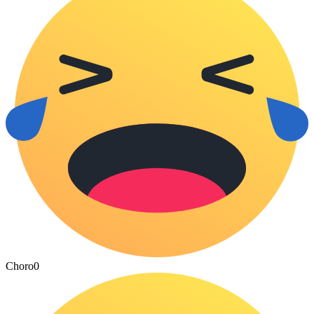
Choro
0