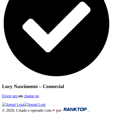
Lucy Nascimento – Comercial
Envie um
ou
chame no
© 2026. Criado e operado com
♥
por
.