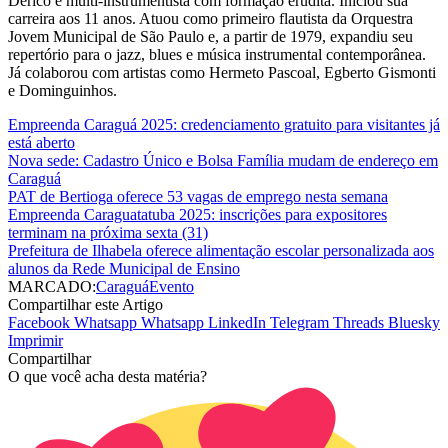
Derico é multi-instrumentista com formação erudita. Iniciou sua
carreira aos 11 anos. Atuou como primeiro flautista da Orquestra
Jovem Municipal de São Paulo e, a partir de 1979, expandiu seu
repertório para o jazz, blues e música instrumental contemporânea.
Já colaborou com artistas como Hermeto Pascoal, Egberto Gismonti
e Dominguinhos.
Empreenda Caraguá 2025: credenciamento gratuito para visitantes já
está aberto
Nova sede: Cadastro Único e Bolsa Família mudam de endereço em
Caraguá
PAT de Bertioga oferece 53 vagas de emprego nesta semana
Empreenda Caraguatatuba 2025: inscrições para expositores
terminam na próxima sexta (31)
Prefeitura de Ilhabela oferece alimentação escolar personalizada aos
alunos da Rede Municipal de Ensino
MARCADO:
Caraguá
Evento
Compartilhar este Artigo
Facebook
Whatsapp
Whatsapp
LinkedIn
Telegram
Threads
Bluesky
Imprimir
Compartilhar
O que você acha desta matéria?