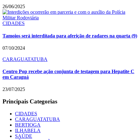
26/06/2025
CIDADES
Tamoios será interditada para aferição de radares na quarta (9)
07/10/2024
CARAGUATATUBA
Centro Pop recebe ação conjunta de testagem para Hepatite C
em Caraguá
23/07/2025
Principais Categorias
CIDADES
CARAGUATATUBA
BERTIOGA
ILHABELA
SAÚDE