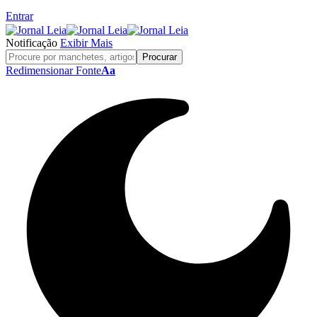
Entrar
Notificação
Exibir Mais
Redimensionar Fonte
Aa