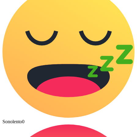
Sonolento
0