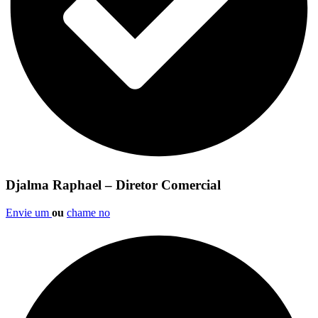
Djalma Raphael – Diretor Comercial
Envie um
ou
chame no