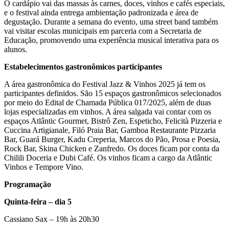
O cardápio vai das massas às carnes, doces, vinhos e cafés especiais,
e o festival ainda entrega ambientação padronizada e área de
degustação. Durante a semana do evento, uma street band também
vai visitar escolas municipais em parceria com a Secretaria de
Educação, promovendo uma experiência musical interativa para os
alunos.
Estabelecimentos gastronômicos participantes
A área gastronômica do Festival Jazz & Vinhos 2025 já tem os
participantes definidos. São 15 espaços gastronômicos selecionados
por meio do Edital de Chamada Pública 017/2025, além de duas
lojas especializadas em vinhos. A área salgada vai contar com os
espaços Atlântic Gourmet, Bistrô Zen, Espeticho, Felicità Pizzeria e
Cuccina Artigianale, Filó Praia Bar, Gamboa Restaurante Pizzaria
Bar, Guará Burger, Kadu Creperia, Marcos do Pão, Prosa e Poesia,
Rock Bar, Skina Chicken e Zanfredo. Os doces ficam por conta da
Chilili Doceria e Dubi Café. Os vinhos ficam a cargo da Atlântic
Vinhos e Tempore Vino.
Programação
Quinta-feira – dia 5
Cassiano Sax – 19h às 20h30