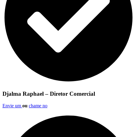
Djalma Raphael – Diretor Comercial
Envie um
ou
chame no