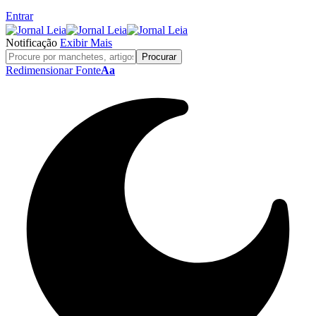
Entrar
Notificação
Exibir Mais
Redimensionar Fonte
Aa