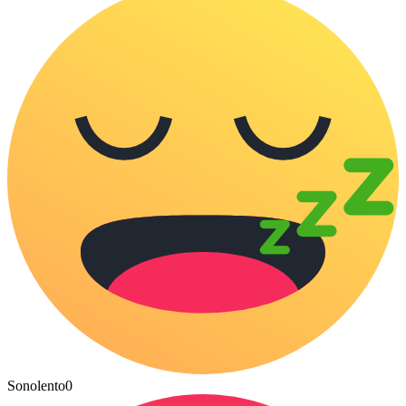
Sonolento
0