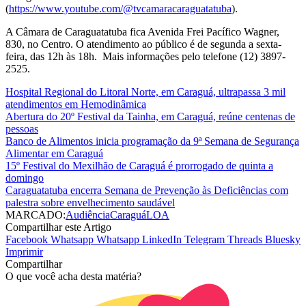
(
https://www.youtube.com/@tvcamaracaraguatatuba
).
A Câmara de Caraguatatuba fica Avenida Frei Pacífico Wagner,
830, no Centro. O atendimento ao público é de segunda a sexta-
feira, das 12h às 18h. Mais informações pelo telefone (12) 3897-
2525.
Hospital Regional do Litoral Norte, em Caraguá, ultrapassa 3 mil
atendimentos em Hemodinâmica
Abertura do 20º Festival da Tainha, em Caraguá, reúne centenas de
pessoas
Banco de Alimentos inicia programação da 9ª Semana de Segurança
Alimentar em Caraguá
15º Festival do Mexilhão de Caraguá é prorrogado de quinta a
domingo
Caraguatatuba encerra Semana de Prevenção às Deficiências com
palestra sobre envelhecimento saudável
MARCADO:
Audiência
Caraguá
LOA
Compartilhar este Artigo
Facebook
Whatsapp
Whatsapp
LinkedIn
Telegram
Threads
Bluesky
Imprimir
Compartilhar
O que você acha desta matéria?