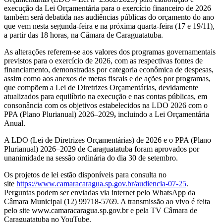
execução da Lei Orçamentária para o exercício financeiro de 2026
também será debatida nas audiências públicas do orçamento do ano
que vem nesta segunda-feira e na próxima quarta-feira (17 e 19/11),
a partir das 18 horas, na Câmara de Caraguatatuba.
As alterações referem-se aos valores dos programas governamentais
previstos para o exercício de 2026, com as respectivas fontes de
financiamento, demonstradas por categoria econômica de despesas,
assim como aos anexos de metas fiscais e de ações por programas,
que compõem a Lei de Diretrizes Orçamentárias, devidamente
atualizados para equilíbrio na execução e nas contas públicas, em
consonância com os objetivos estabelecidos na LDO 2026 com o
PPA (Plano Plurianual) 2026–2029
,
incluindo a Lei Orçamentária
Anual.
A LDO (Lei de Diretrizes Orçamentárias) de 2026 e o PPA (Plano
Plurianual) 2026–2029 de Caraguatatuba foram aprovados por
unanimidade na sessão ordinária do dia 30 de setembro.
Os projetos de lei estão disponíveis para consulta no
site
https://www.camaracaragua.sp.gov.br/audiencia-07-25
.
Perguntas podem ser enviadas via internet pelo WhatsApp da
Câmara Municipal (12) 99718-5769. A transmissão ao vivo é feita
pelo site www.camaracaragua.sp.gov.br e pela TV Câmara de
Caraguatatuba no YouTube.