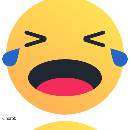
Choro
0