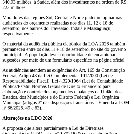
340,93 milhões, à Saúde, além dos investimentos na ordem de R$
223 milhões.
Moradores das regiões Sul, Central e Norte puderam opinar nas
audiências do orçamento realizadas nos dias 11, 12 e 18 de
setembro, nos bairros do Travessão, Indaiá e Massaguaçu,
respectivamente.
O material da audiência pública eletrônica da LOA 2026 também
permaneceu entre os dias 11 e 18 de setembro, no site do governo
municipal. A população teve a oportunidade de encaminhar
sugestões por meio de um formulário específico na página oficial.
As audiências atendem as exigências do Art. 165 da Constituição
Federal, Artigo 48 da Lei Complementar 101/2000 (Lei de
Responsabilidade Fiscal), Lei 4.320/1964 (Lei de Contabilidade
Pública/Estatui Normas Gerais de Direito Financeiro para
elaboração e controle dos orçamentos e balanços da União, dos
Estados, dos Municípios e do Distrito Federal) e Lei Orgânica
Municipal (artigos 3º das disposições transitórias – Emenda à LOM
nº 66/2025, 49 e 63).
Alterações na LDO 2026
A proposta que altera parcialmente a Lei de Diretrizes
Orçamentárias (LDO – Lei nº 2.802/2025) para elaboração e