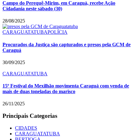
Campo do Perequê-Mirim, em Caraguá, recebe Ação
Cidadania neste sábado (30)
28/08/2025
CARAGUATATUBA
POLÍCIA
Procurados da Justiça são capturados e presos pela GCM de
Caraguá
30/09/2025
CARAGUATATUBA
15º Festival do Mexilhão movimenta Caraguá com venda de
mais de duas toneladas do marisco
26/11/2025
Principais Categorias
CIDADES
CARAGUATATUBA
BERTIOGA