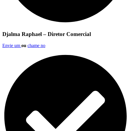
Djalma Raphael – Diretor Comercial
Envie um
ou
chame no