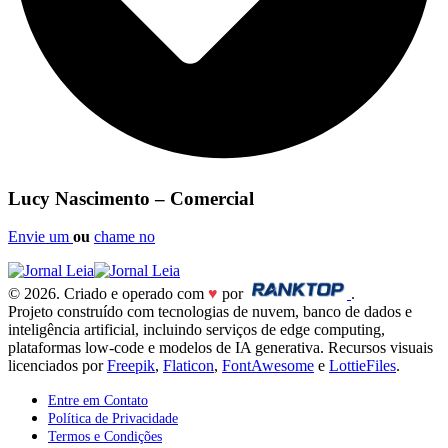
Lucy Nascimento – Comercial
Envie um
ou
chame no
© 2026. Criado e operado com
♥
por
.
Projeto construído com tecnologias de nuvem, banco de dados e
inteligência artificial, incluindo serviços de edge computing,
plataformas low-code e modelos de IA generativa. Recursos visuais
licenciados por
Freepik
,
Flaticon
,
FontAwesome
e
LottieFiles
.
Entre em Contato
Política de Privacidade
Termos e Condições