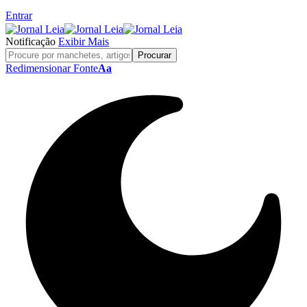
Entrar
Notificação
Exibir Mais
Redimensionar Fonte
Aa