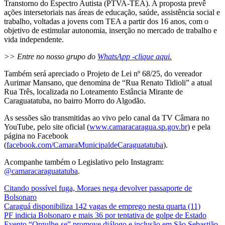
Transtorno do Espectro Autista (PTVA-TEA). A proposta prevê
ações intersetoriais nas áreas de educação, saúde, assistência social e
trabalho, voltadas a jovens com TEA a partir dos 16 anos, com o
objetivo de estimular autonomia, inserção no mercado de trabalho e
vida independente.
>> Entre no nosso grupo do
WhatsApp -clique aqui.
Também será apreciado o Projeto de Lei nº 68/25, do vereador
Aurimar Mansano, que denomina de “Rua Renato Tidioli” a atual
Rua Três, localizada no Loteamento Estância Mirante de
Caraguatatuba, no bairro Morro do Algodão.
As sessões são transmitidas ao vivo pelo canal da TV Câmara no
YouTube, pelo site oficial (
www.camaracaragua.sp.gov.br
) e pela
página no Facebook
(
facebook.com/CamaraMunicipaldeCaraguatatuba
).
Acompanhe também o Legislativo pelo Instagram:
@camaracaraguatatuba
.
Citando possível fuga, Moraes nega devolver passaporte de
Bolsonaro
Caraguá disponibiliza 142 vagas de emprego nesta quarta (11)
PF indicia Bolsonaro e mais 36 por tentativa de golpe de Estado
Evento “Orgulhe-se” promove diálogo e inclusão em São Sebastião