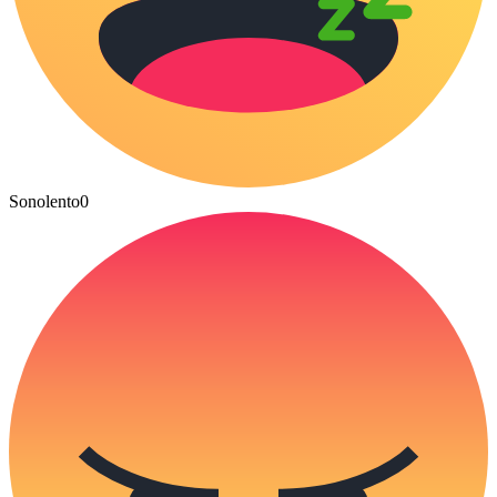
Sonolento
0