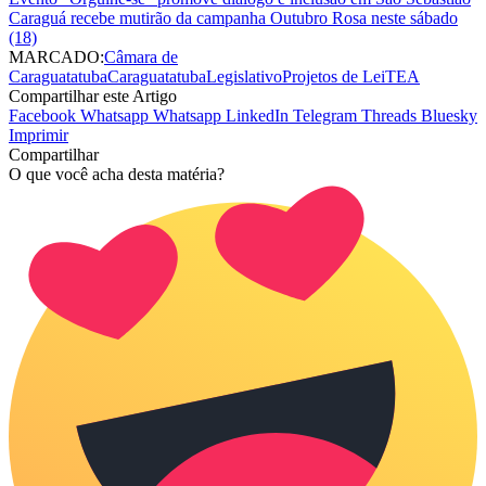
Caraguá recebe mutirão da campanha Outubro Rosa neste sábado
(18)
MARCADO:
Câmara de
Caraguatatuba
Caraguatatuba
Legislativo
Projetos de Lei
TEA
Compartilhar este Artigo
Facebook
Whatsapp
Whatsapp
LinkedIn
Telegram
Threads
Bluesky
Imprimir
Compartilhar
O que você acha desta matéria?