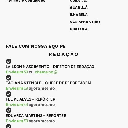
Termos e Condições
CUBATÃO
GUARUJÁ
ILHABELA
SÃO SEBASTIÃO
UBATUBA
FALE COM NOSSA EQUIPE
REDAÇÃO
LAILSON NASCIMENTO - DIRETOR DE REDAÇÃO
Envie um
ou
chame no
TACIANA STENGLE - CHEFE DE REPORTAGEM
Envie um
agora mesmo
.
FELIPE ALVES – REPÓRTER
Envie um
agora mesmo
.
EDUARDA MARTINS – REPÓRTER
Envie um
agora mesmo
.