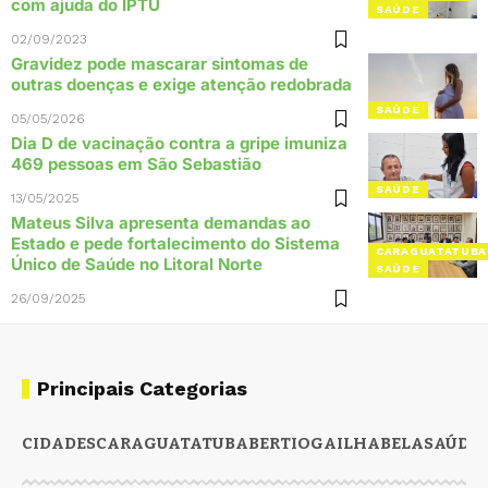
com ajuda do IPTU
SAÚDE
02/09/2023
Gravidez pode mascarar sintomas de
outras doenças e exige atenção redobrada
SAÚDE
05/05/2026
Dia D de vacinação contra a gripe imuniza
469 pessoas em São Sebastião
SAÚDE
13/05/2025
Mateus Silva apresenta demandas ao
Estado e pede fortalecimento do Sistema
CARAGUATATUBA
Único de Saúde no Litoral Norte
SAÚDE
26/09/2025
Principais Categorias
CIDADES
CARAGUATATUBA
BERTIOGA
ILHABELA
SAÚDE