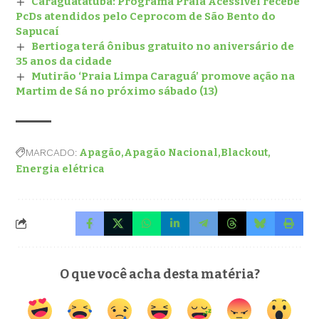
Caraguatatuba: Programa Praia Acessível recebe
PcDs atendidos pelo Ceprocom de São Bento do
Sapucaí
Bertioga terá ônibus gratuito no aniversário de
35 anos da cidade
Mutirão ‘Praia Limpa Caraguá’ promove ação na
Martim de Sá no próximo sábado (13)
MARCADO:
Apagão
Apagão Nacional
Blackout
Energia elétrica
O que você acha desta matéria?