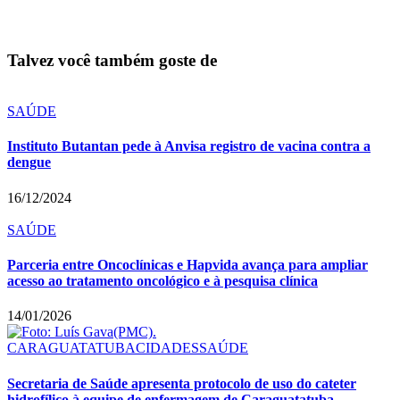
Talvez você também goste de
SAÚDE
Instituto Butantan pede à Anvisa registro de vacina contra a
dengue
16/12/2024
SAÚDE
Parceria entre Oncoclínicas e Hapvida avança para ampliar
acesso ao tratamento oncológico e à pesquisa clínica
14/01/2026
CARAGUATATUBA
CIDADES
SAÚDE
Secretaria de Saúde apresenta protocolo de uso do cateter
hidrofílico à equipe de enfermagem de Caraguatatuba