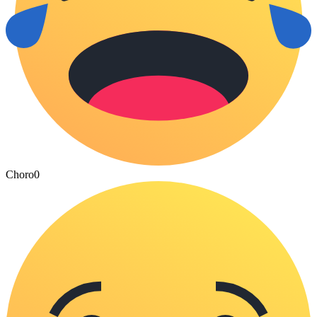
Choro
0