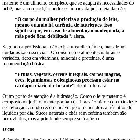
materno é um alimento completo, que se adapta às necessidades do
bebê, mas a composição pode ser impactada pela dieta da mãe.
“O corpo da mulher prioriza a produção do leite,
mesmo quando há carência de nutrientes. Isso
significa que, em caso de alimentação inadequada, a
mãe pode ficar debilitada”
, alerta.
Segundo a profissional, não existe uma dieta única, mas alguns
cuidados são essenciais. O consumo de alimentos naturais e
variados, ricos em vitaminas, minerais e proteínas, é uma
recomendação básica.
“Frutas, vegetais, cereais integrais, carnes magras,
ovos, leguminosas e oleaginosas precisam estar no
cardápio diário da lactante”
, detalha Jumara.
Outro ponto de atenção é a hidratação. Como o leite materno é
composto majoritariamente por água, a ingestão hídrica da mãe deve
ser reforçada, sendo recomendável pelo menos dois a três litros de
líquidos por dia. Sucos naturais e chás sem cafeína também são
bem-vindos, mas a prioridade sempre será a água.
Dicas
Além da alimentação, outros hábitos de vida também interferem na