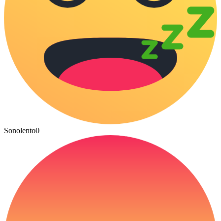
Sonolento
0