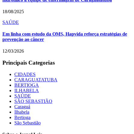
18/08/2025
SAÚDE
Em linha com estudo da OMS, Hapvida reforça estratégias de
prevenção ao câncer
12/03/2026
Principais Categorias
CIDADES
CARAGUATATUBA
BERTIOGA
ILHABELA
SAÚDE
SÃO SEBASTIÃO
Caraguá
Ilhabela
Bertioga
São Sebastião