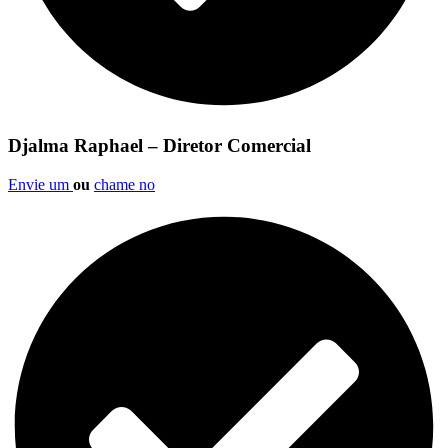
Djalma Raphael – Diretor Comercial
Envie um
ou
chame no