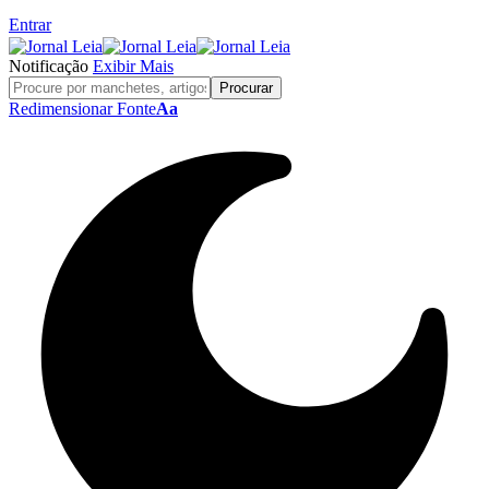
Entrar
Notificação
Exibir Mais
Redimensionar Fonte
Aa