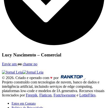
Lucy Nascimento – Comercial
Envie um
ou
chame no
© 2026. Criado e operado com
♥
por
.
Projeto construído com tecnologias de nuvem, banco de dados e
inteligência artificial, incluindo serviços de edge computing,
plataformas low-code e modelos de IA generativa. Recursos visuais
licenciados por
Freepik
,
Flaticon
,
FontAwesome
e
LottieFiles
.
Entre em Contato
Política de Privacidade