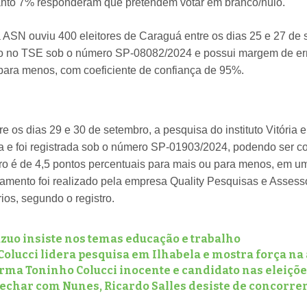
nto 7% responderam que pretendem votar em branco/nulo.
 ASN ouviu 400 eleitores de Caraguá entre os dias 25 e 27 de
do no TSE sob o número SP-08082/2024 e possui margem de err
para menos, com coeficiente de confiança de 95%.
e os dias 29 e 30 de setembro, a pesquisa do instituto Vitória e
 e foi registrada sob o número SP-01903/2024, podendo ser co
o é de 4,5 pontos percentuais para mais ou para menos, em um
amento foi realizado pela empresa Quality Pesquisas e Assess
ios, segundo o registro.
zuo insiste nos temas educação e trabalho
olucci lidera pesquisa em Ilhabela e mostra força na
rma Toninho Colucci inocente e candidato nas eleiçõ
echar com Nunes, Ricardo Salles desiste de concorrer