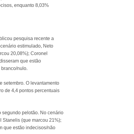
decisos, enquanto 8,03%
blicou pesquisa recente a
 cenário estimulado, Neto
arcou 20,08%); Coronel
 disseram que estão
branco/nulo.
 de setembro. O levantamento
o de 4,4 pontos percentuais
o segundo pelotão. No cenário
l Stanelis (que marcou 21%);
m que estão indecisos/não