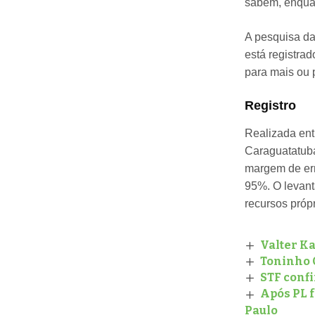
sabem, enqua
A pesquisa da
está registra
para mais ou 
Registro
Realizada entr
Caraguatatuba
margem de err
95%. O levant
recursos própr
Valter Ka
Toninho C
STF confi
Após PL f
Paulo