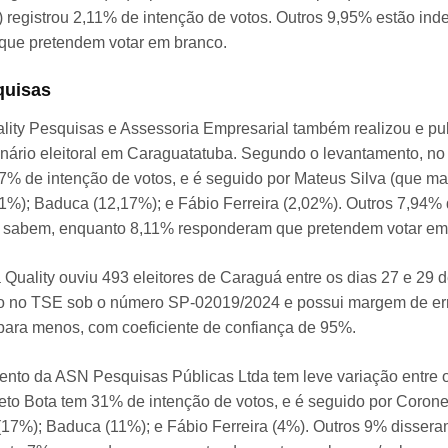
) registrou 2,11% de intenção de votos. Outros 9,95% estão in
que pretendem votar em branco.
quisas
uality Pesquisas e Assessoria Empresarial também realizou e pu
enário eleitoral em Caraguatatuba. Segundo o levantamento, no
7% de intenção de votos, e é seguido por Mateus Silva (que m
41%); Baduca (12,17%); e Fábio Ferreira (2,02%). Outros 7,94%
o sabem, enquanto 8,11% responderam que pretendem votar em 
 Quality ouviu 493 eleitores de Caraguá entre os dias 27 e 29
do no TSE sob o número SP-02019/2024 e possui margem de err
para menos, com coeficiente de confiança de 95%.
ento da ASN Pesquisas Públicas Ltda tem leve variação entre 
eto Bota tem 31% de intenção de votos, e é seguido por Corone
(17%); Baduca (11%); e Fábio Ferreira (4%). Outros 9% dissera