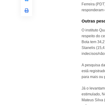
Ferreira (PDT
responderam 
Outras pes
O instituto Q
respeito do c
Bota tem 34,2
Stanelis (15,
indecisos/nã
A pesquisa da
está registra
para mais ou 
Já o levantam
estimulado, N
Mateus Silva 