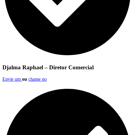
Djalma Raphael – Diretor Comercial
Envie um
ou
chame no