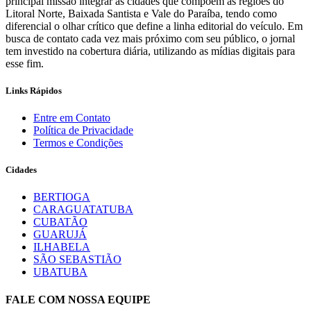
principal missão integrar as cidades que compõem as regiões do
Litoral Norte, Baixada Santista e Vale do Paraíba, tendo como
diferencial o olhar crítico que define a linha editorial do veículo. Em
busca de contato cada vez mais próximo com seu público, o jornal
tem investido na cobertura diária, utilizando as mídias digitais para
esse fim.
Links Rápidos
Entre em Contato
Política de Privacidade
Termos e Condições
Cidades
BERTIOGA
CARAGUATATUBA
CUBATÃO
GUARUJÁ
ILHABELA
SÃO SEBASTIÃO
UBATUBA
FALE COM NOSSA EQUIPE