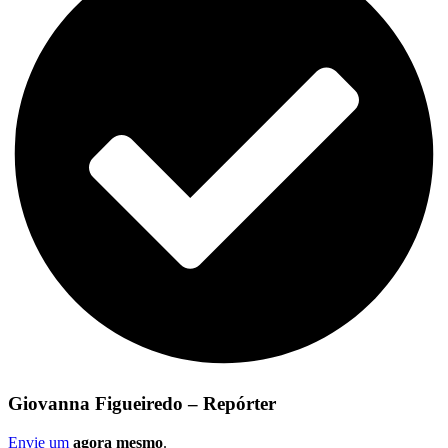
Giovanna Figueiredo – Repórter
Envie um
agora mesmo
.