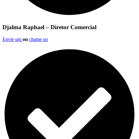
Djalma Raphael – Diretor Comercial
Envie um
ou
chame no