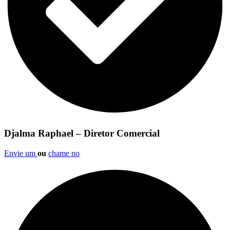
Djalma Raphael – Diretor Comercial
Envie um
ou
chame no