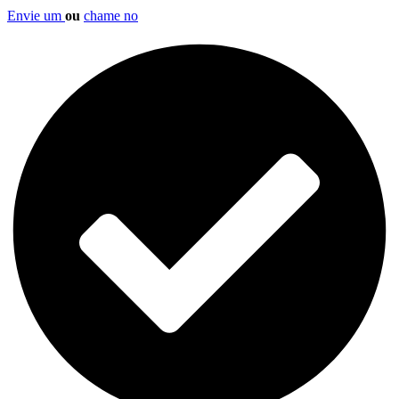
Envie um
ou
chame no