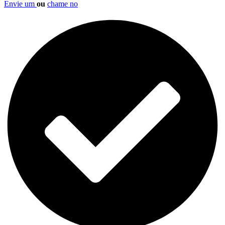
Envie um
ou
chame no