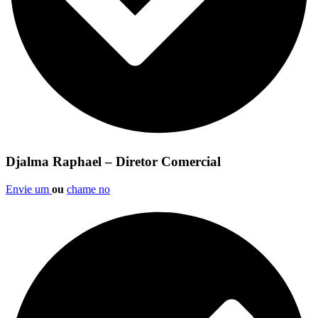
Djalma Raphael – Diretor Comercial
Envie um
ou
chame no