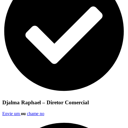
Djalma Raphael – Diretor Comercial
Envie um
ou
chame no