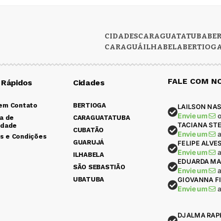
CIDADES
CARAGUATATUBA
BE
CARAGUÁ
ILHABELA
BERTIOG
FALE COM N
 Rápidos
Cidades
 em Contato
BERTIOGA
LAILSON NAS
Envie um
ca de
CARAGUATATUBA
TACIANA ST
idade
CUBATÃO
Envie um
s e Condições
GUARUJÁ
FELIPE ALVE
Envie um
ILHABELA
EDUARDA MA
SÃO SEBASTIÃO
Envie um
UBATUBA
GIOVANNA F
Envie um
DJALMA RAP