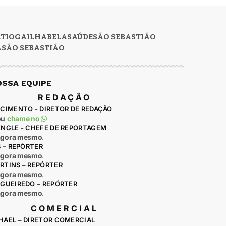
RTIOGA
ILHABELA
SAÚDE
SÃO SEBASTIÃO
A
SÃO SEBASTIÃO
OSSA EQUIPE
REDAÇÃO
CIMENTO - DIRETOR DE REDAÇÃO
ou
chame no
ENGLE - CHEFE DE REPORTAGEM
agora mesmo
.
S – REPÓRTER
agora mesmo
.
RTINS – REPÓRTER
agora mesmo
.
IGUEIREDO – REPÓRTER
agora mesmo
.
COMERCIAL
HAEL – DIRETOR COMERCIAL