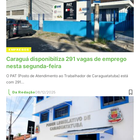
EMPREGOS
Caraguá disponibiliza 291 vagas de emprego
nesta segunda-feira
O PAT (Posto de Atendimento ao Trabalhador de Caraguatatuba) está
com 291…
Da Redação
08/12/2025