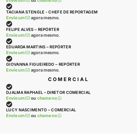
Envie um
ou
chame no
TACIANA STENGLE - CHEFE DE REPORTAGEM
Envie um
agora mesmo
.
FELIPE ALVES – REPÓRTER
Envie um
agora mesmo
.
EDUARDA MARTINS – REPÓRTER
Envie um
agora mesmo
.
GIOVANNA FIGUEIREDO – REPÓRTER
Envie um
agora mesmo
.
COMERCIAL
DJALMA RAPHAEL – DIRETOR COMERCIAL
Envie um
ou
chame no
LUCY NASCIMENTO – COMERCIAL
Envie um
ou
chame no