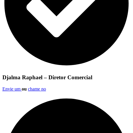
Djalma Raphael – Diretor Comercial
Envie um
ou
chame no