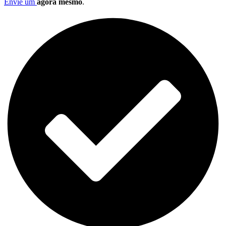
Envie um
agora mesmo
.