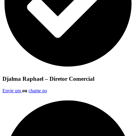
Djalma Raphael – Diretor Comercial
Envie um
ou
chame no