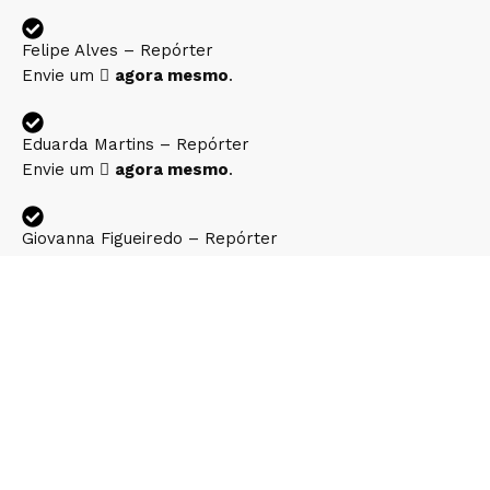
Felipe Alves – Repórter
Envie um
agora mesmo
.
Eduarda Martins – Repórter
Envie um
agora mesmo
.
Giovanna Figueiredo – Repórter
Envie um
agora mesmo
.
COMERCIAL
Djalma Raphael – Diretor Comercial
Envie um
ou
chame no