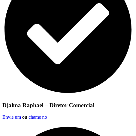
Djalma Raphael – Diretor Comercial
Envie um
ou
chame no