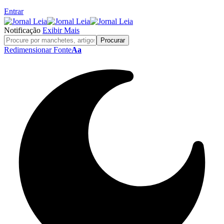
Entrar
Notificação
Exibir Mais
Redimensionar Fonte
Aa