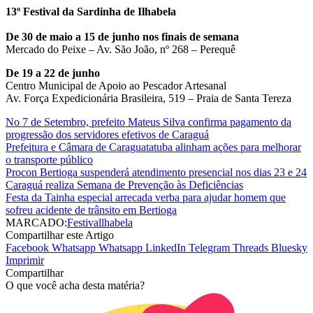
13º Festival da Sardinha de Ilhabela
De 30 de maio a 15 de junho nos finais de semana
Mercado do Peixe – Av. São João, nº 268 – Perequê
De 19 a 22 de junho
Centro Municipal de Apoio ao Pescador Artesanal
Av. Força Expedicionária Brasileira, 519 – Praia de Santa Tereza
No 7 de Setembro, prefeito Mateus Silva confirma pagamento da
progressão dos servidores efetivos de Caraguá
Prefeitura e Câmara de Caraguatatuba alinham ações para melhorar
o transporte público
Procon Bertioga suspenderá atendimento presencial nos dias 23 e 24
Caraguá realiza Semana de Prevenção às Deficiências
Festa da Tainha especial arrecada verba para ajudar homem que
sofreu acidente de trânsito em Bertioga
MARCADO:
Festival
lhabela
Compartilhar este Artigo
Facebook
Whatsapp
Whatsapp
LinkedIn
Telegram
Threads
Bluesky
Imprimir
Compartilhar
O que você acha desta matéria?