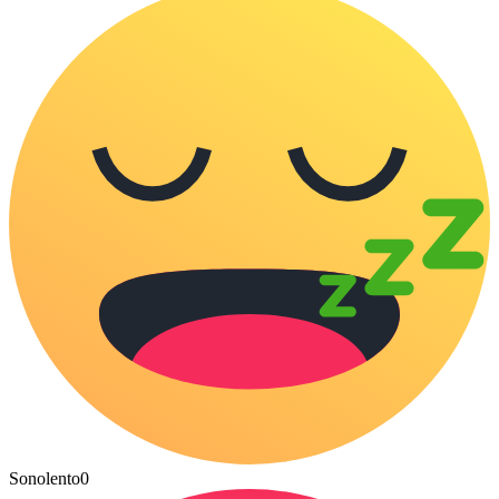
Sonolento
0