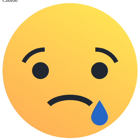
Choro
0