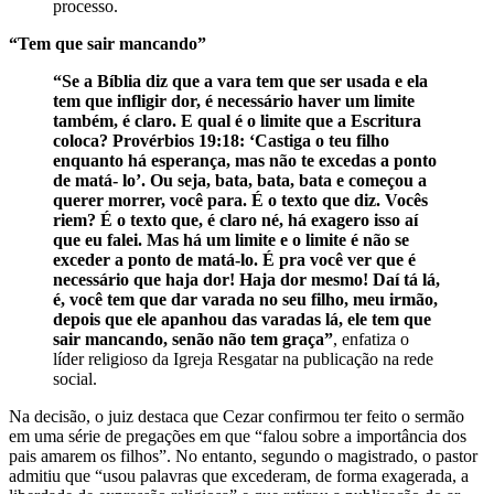
processo.
“Tem que sair mancando”
“Se a Bíblia diz que a vara tem que ser usada e ela
tem que infligir dor, é necessário haver um limite
também, é claro. E qual é o limite que a Escritura
coloca? Provérbios 19:18: ‘Castiga o teu filho
enquanto há esperança, mas não te excedas a ponto
de matá- lo’. Ou seja, bata, bata, bata e começou a
querer morrer, você para. É o texto que diz. Vocês
riem? É o texto que, é claro né, há exagero isso aí
que eu falei. Mas há um limite e o limite é não se
exceder a ponto de matá-lo. É pra você ver que é
necessário que haja dor! Haja dor mesmo! Daí tá lá,
é, você tem que dar varada no seu filho, meu irmão,
depois que ele apanhou das varadas lá, ele tem que
sair mancando, senão não tem graça”
, enfatiza o
líder religioso da Igreja Resgatar na publicação na rede
social.
Na decisão, o juiz destaca que Cezar confirmou ter feito o sermão
em uma série de pregações em que “falou sobre a importância dos
pais amarem os filhos”. No entanto, segundo o magistrado, o pastor
admitiu que “usou palavras que excederam, de forma exagerada, a