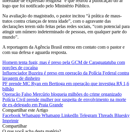
liberdade de expressão religiosa” e que retirou a publicação do ar
logo que foi notificado pelo Ministério Público.
Na avaliação do magistrado, o pastor incitou “à prática de maus-
tratos contra crianças de tenra idade”, com o agravante das
declarações terem sido feitas pelas redes sociais, “com potencial para
atingir um número indeterminado de pessoas, em qualquer parte do
mundo”.
A reportagem da Agência Brasil entrou em contato com o pastor e
com sua defesa e aguarda resposta.
Homem tenta fugir, mas é preso pela GCM de Caraguatatuba com
porções de cocaína
Influenciador Buzeira é preso em operação da Polícia Federal contra
lavagem de dinheiro
PF prende MC Ryan em Bertioga em operação que investiga R$ 1,6
bilhão
Operação Falso Mercúrio bloqueia milhões do crime organizado
Polícia Civil prende mulher por suspeita de envolvimento na morte
de ex-delegado em Praia Grande
Compartilhar este Artigo
Facebook
Whatsapp
Whatsapp
LinkedIn
Telegram
Threads
Bluesky
Imprimir
Compartilhar
O que você acha desta matéria?