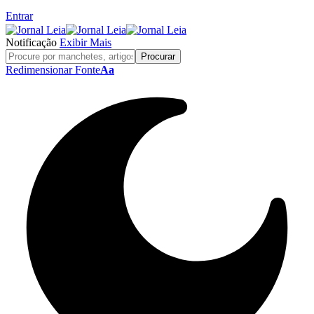
Entrar
Notificação
Exibir Mais
Redimensionar Fonte
Aa