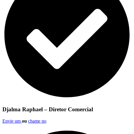
Djalma Raphael – Diretor Comercial
Envie um
ou
chame no