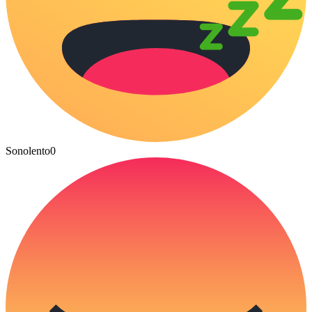
Sonolento
0