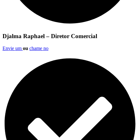
Djalma Raphael – Diretor Comercial
Envie um
ou
chame no