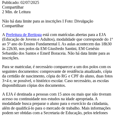
Publicado: 02/07/2025
Compartilhar
2 Min. de Leitura
Não há data limite para as inscrições I Foto: Divulgação
Compartilhar
A
Prefeitura de Bertioga
está com matrículas abertas para a EJA
(Educação de Jovens e Adultos), modalidade que corresponde do 1º
ao 5º ano do Ensino Fundamental I. As aulas acontecem das 18h30
às 22h30, nos polos da EM Giusfredo Santini, EM Genésio
Sebastião dos Santos e Emeif Boraceia. Não há data limite para as
inscrições.
Para se matricular, é necessário comparecer a um dos polos com os
seguintes documentos: comprovante de residência atualizado, cópia
da certidão de nascimento, cópia do RG e CPF do aluno, duas fotos
3×4 e, se possível, o histórico escolar. Caso necessário, as escolas
disponibilizam cópias dos documentos.
A EJA é destinada a pessoas com 15 anos ou mais que não tiveram
acesso ou continuidade nos estudos na idade apropriada. A
modalidade busca preparar o aluno para o exercício da cidadania,
além de qualificá-lo para o mercado de trabalho. Mais informações
podem ser obtidas com a Secretaria de Educação, pelos telefones