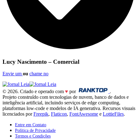
Lucy Nascimento – Comercial
Envie um
ou
chame no
© 2026. Criado e operado com
♥
por
.
Projeto construído com tecnologias de nuvem, banco de dados e
inteligência artificial, incluindo serviços de edge computing,
plataformas low-code e modelos de IA generativa. Recursos visuais
licenciados por
Freepik
,
Flaticon
,
FontAwesome
e
LottieFiles
.
Entre em Contato
Política de Privacidade
Termos e Condições