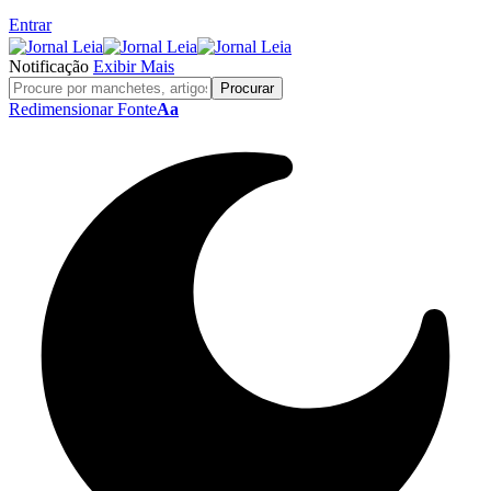
Entrar
Notificação
Exibir Mais
Redimensionar Fonte
Aa