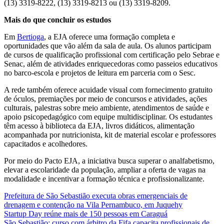
(13) 3319-8222, (13) 3319-8213 ou (13) 3319-8209.
Mais do que concluir os estudos
Em
Bertioga
, a EJA oferece uma formação completa e
oportunidades que vão além da sala de aula. Os alunos participam
de cursos de qualificação profissional com certificação pelo Sebrae e
Senac, além de atividades enriquecedoras como passeios educativos
no barco-escola e projetos de leitura em parceria com o Sesc.
A rede também oferece acuidade visual com fornecimento gratuito
de óculos, premiações por meio de concursos e atividades, ações
culturais, palestras sobre meio ambiente, atendimentos de saúde e
apoio psicopedagógico com equipe multidisciplinar. Os estudantes
têm acesso à biblioteca da EJA, livros didáticos, alimentação
acompanhada por nutricionista, kit de material escolar e professores
capacitados e acolhedores.
Por meio do Pacto EJA, a iniciativa busca superar o analfabetismo,
elevar a escolaridade da população, ampliar a oferta de vagas na
modalidade e incentivar a formação técnica e profissionalizante.
Prefeitura de São Sebastião executa obras emergenciais de
drenagem e contenção na Vila Pernambuco, em Juquehy
Startup Day reúne mais de 150 pessoas em Caraguá
São Sebastião: curso com árbitro da Fifa capacita profissionais de