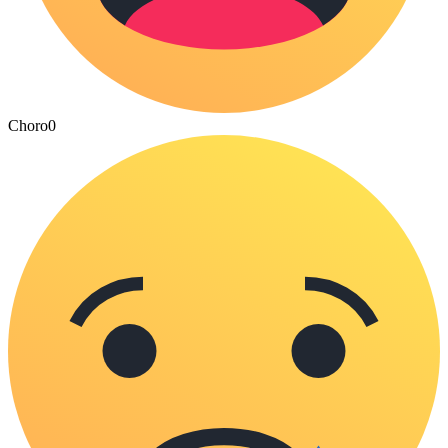
Choro
0