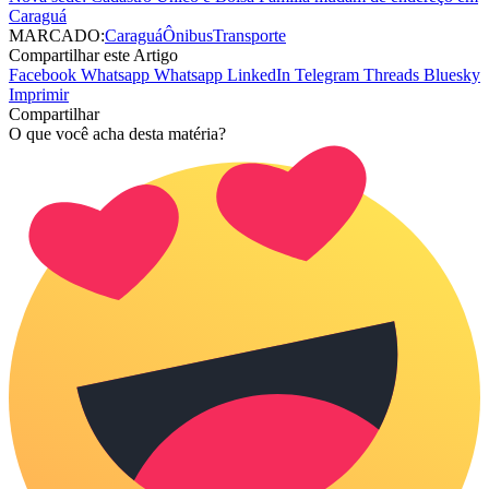
Caraguá
MARCADO:
Caraguá
Ônibus
Transporte
Compartilhar este Artigo
Facebook
Whatsapp
Whatsapp
LinkedIn
Telegram
Threads
Bluesky
Imprimir
Compartilhar
O que você acha desta matéria?