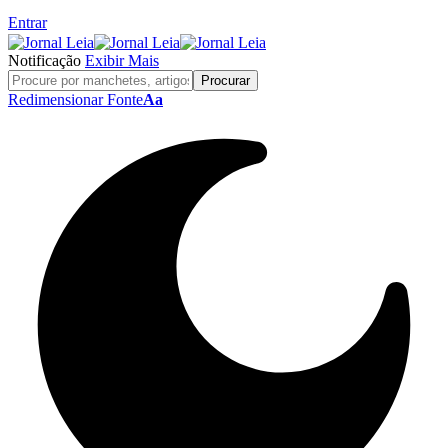
Entrar
Notificação
Exibir Mais
Redimensionar Fonte
Aa