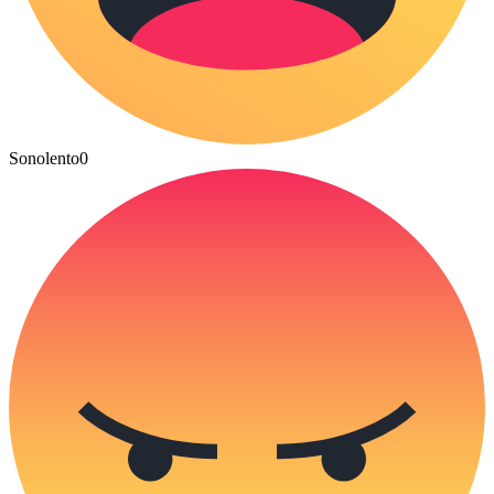
Sonolento
0