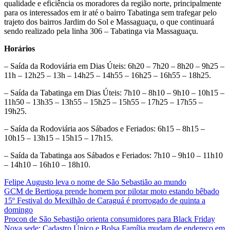
qualidade e eficiência os moradores da região norte, principalmente
para os interessados em ir até o bairro Tabatinga sem trafegar pelo
trajeto dos bairros Jardim do Sol e Massaguaçu, o que continuará
sendo realizado pela linha 306 – Tabatinga via Massaguaçu.
Horários
– Saída da Rodoviária em Dias Úteis: 6h20 – 7h20 – 8h20 – 9h25 –
11h – 12h25 – 13h – 14h25 – 14h55 – 16h25 – 16h55 – 18h25.
– Saída da Tabatinga em Dias Úteis: 7h10 – 8h10 – 9h10 – 10h15 –
11h50 – 13h35 – 13h55 – 15h25 – 15h55 – 17h25 – 17h55 –
19h25.
– Saída da Rodoviária aos Sábados e Feriados: 6h15 – 8h15 –
10h15 – 13h15 – 15h15 – 17h15.
– Saída da Tabatinga aos Sábados e Feriados: 7h10 – 9h10 – 11h10
– 14h10 – 16h10 – 18h10.
Felipe Augusto leva o nome de São Sebastião ao mundo
GCM de Bertioga prende homem por pilotar moto estando bêbado
15º Festival do Mexilhão de Caraguá é prorrogado de quinta a
domingo
Procon de São Sebastião orienta consumidores para Black Friday
Nova sede: Cadastro Único e Bolsa Família mudam de endereço em