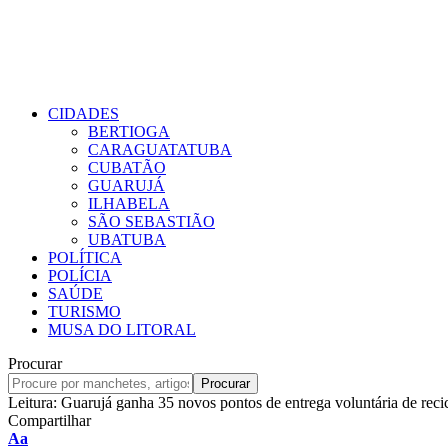
CIDADES
BERTIOGA
CARAGUATATUBA
CUBATÃO
GUARUJÁ
ILHABELA
SÃO SEBASTIÃO
UBATUBA
POLÍTICA
POLÍCIA
SAÚDE
TURISMO
MUSA DO LITORAL
Procurar
Leitura:
Guarujá ganha 35 novos pontos de entrega voluntária de reciclá
Compartilhar
Redimensionar
Aa