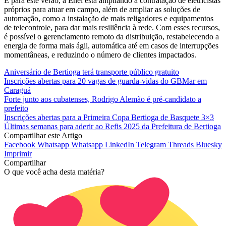
E para este verão, a Enel está ampliando a contratação de eletricistas
próprios para atuar em campo, além de ampliar as soluções de
automação, como a instalação de mais religadores e equipamentos
de telecontrole, para dar mais resiliência à rede. Com esses recursos,
é possível o gerenciamento remoto da distribuição, restabelecendo a
energia de forma mais ágil, automática até em casos de interrupções
momentâneas, e reduzindo o número de clientes impactados.
Aniversário de Bertioga terá transporte público gratuito
Inscrições abertas para 20 vagas de guarda-vidas do GBMar em
Caraguá
Forte junto aos cubatenses, Rodrigo Alemão é pré-candidato a
prefeito
Inscrições abertas para a Primeira Copa Bertioga de Basquete 3×3
Últimas semanas para aderir ao Refis 2025 da Prefeitura de Bertioga
Compartilhar este Artigo
Facebook
Whatsapp
Whatsapp
LinkedIn
Telegram
Threads
Bluesky
Imprimir
Compartilhar
O que você acha desta matéria?