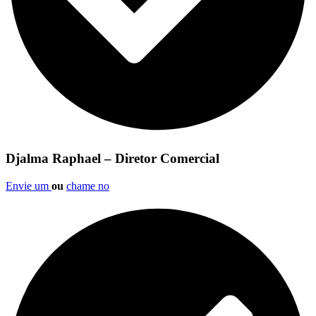
Djalma Raphael – Diretor Comercial
Envie um
ou
chame no