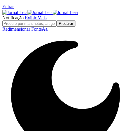
Entrar
Notificação
Exibir Mais
Redimensionar Fonte
Aa