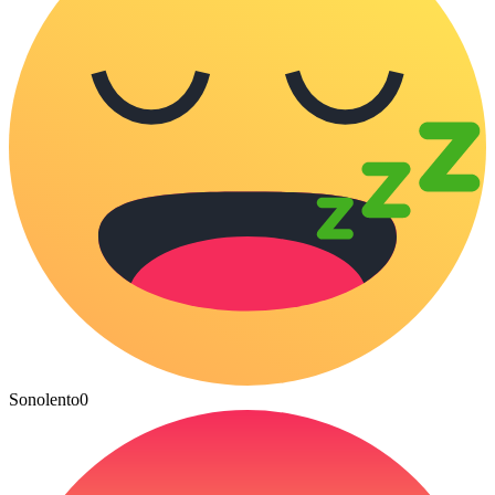
Sonolento
0