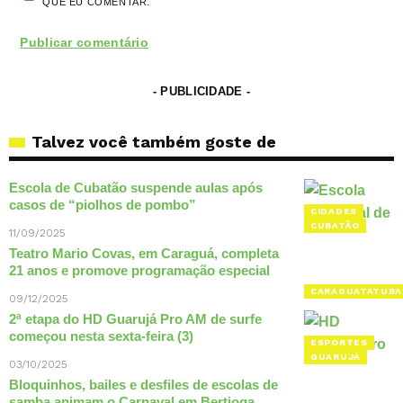
QUE EU COMENTAR.
- PUBLICIDADE -
Talvez você também goste de
Escola de Cubatão suspende aulas após
casos de “piolhos de pombo”
CIDADES
CUBATÃO
11/09/2025
Teatro Mario Covas, em Caraguá, completa
21 anos e promove programação especial
CARAGUATATUBA
09/12/2025
2ª etapa do HD Guarujá Pro AM de surfe
começou nesta sexta-feira (3)
ESPORTES
GUARUJÁ
03/10/2025
Bloquinhos, bailes e desfiles de escolas de
samba animam o Carnaval em Bertioga