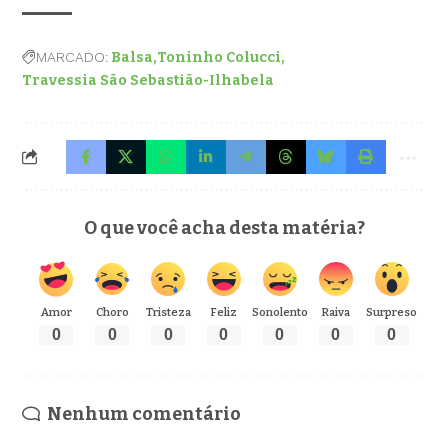
MARCADO:
Balsa
Toninho Colucci
Travessia São Sebastião-Ilhabela
O que você acha desta matéria?
Amor
Choro
Tristeza
Feliz
Sonolento
Raiva
Surpreso
0
0
0
0
0
0
0
Nenhum comentário