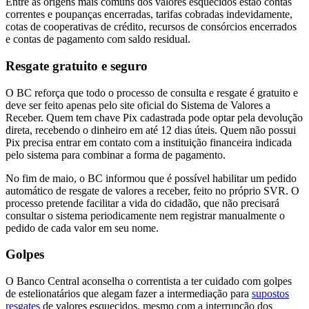
Entre as origens mais comuns dos valores esquecidos estão contas
correntes e poupanças encerradas, tarifas cobradas indevidamente,
cotas de cooperativas de crédito, recursos de consórcios encerrados
e contas de pagamento com saldo residual.
Resgate gratuito e seguro
O BC reforça que todo o processo de consulta e resgate é gratuito e
deve ser feito apenas pelo site oficial do Sistema de Valores a
Receber. Quem tem chave Pix cadastrada pode optar pela devolução
direta, recebendo o dinheiro em até 12 dias úteis. Quem não possui
Pix precisa entrar em contato com a instituição financeira indicada
pelo sistema para combinar a forma de pagamento.
No fim de maio, o BC informou que é possível habilitar um pedido
automático de resgate de valores a receber, feito no próprio SVR. O
processo pretende facilitar a vida do cidadão, que não precisará
consultar o sistema periodicamente nem registrar manualmente o
pedido de cada valor em seu nome.
Golpes
O Banco Central aconselha o correntista a ter cuidado com golpes
de estelionatários que alegam fazer a intermediação para
supostos
resgates
de valores esquecidos, mesmo com a interrupção dos