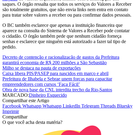
saques. O órgão ressalta que todos os serviços do Valores a Receber
são totalmente gratuitos, que não envia links nem entra em contato
para tratar sobre valores a receber ou para confirmar dados pessoais.
O BC também esclarece que apenas a instituição financeira que
aparece na consulta do Sistema de Valores a Receber pode contatar
o cidadão. O órgão também pede que nenhum cidadão forneça
senhas e esclarece que ninguém está autorizado a fazer tal tipo de
pedido.
Decreto de contenção e racionalização de gastos da Prefeitura
garantirá economia de R$ 200 milhões a São Sebastião
Milho se destaca na pauta de exportações
Caixa libera PIS/PASEP para nascidos em março e abril
Prefeitura de Ilhabela e Sebrae unem forças para capacitar
empreendedores com cursos ‘Faça Fácil’
Obra de nova base da CNL interdita trecho da Rio-Santos
MARCADO:
Dinheiro Esquecido
Compartilhar este Artigo
Facebook
Whatsapp
Whatsapp
LinkedIn
Telegram
Threads
Bluesky
Imprimir
Compartilhar
O que você acha desta matéria?