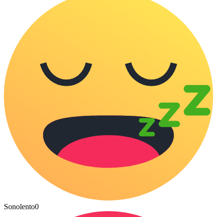
Sonolento
0