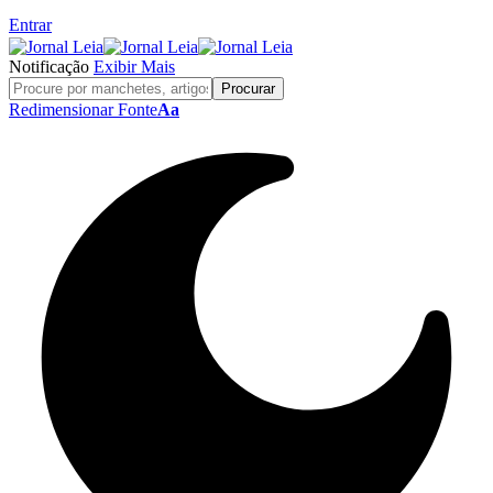
Entrar
Notificação
Exibir Mais
Redimensionar Fonte
Aa