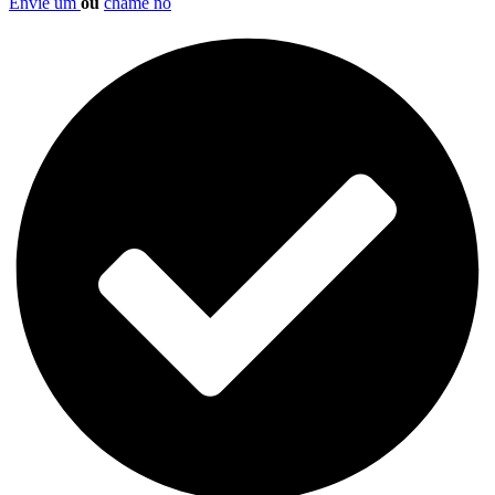
Envie um
ou
chame no