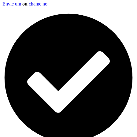
Envie um
ou
chame no