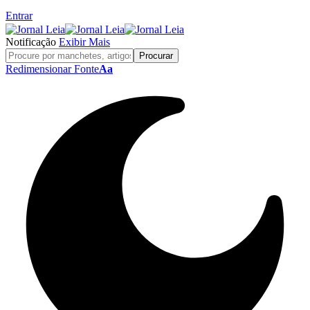
Entrar
Notificação
Exibir Mais
Redimensionar Fonte
Aa