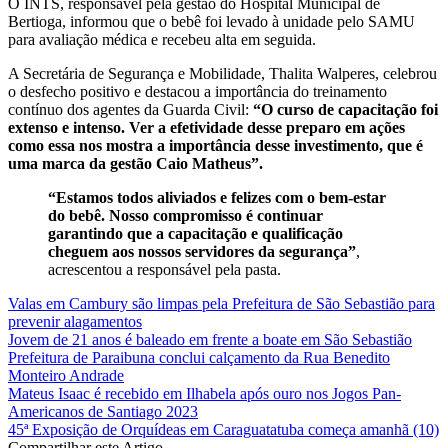
O INTS, responsável pela gestão do Hospital Municipal de
Bertioga, informou que o bebê foi levado à unidade pelo SAMU
para avaliação médica e recebeu alta em seguida.
A Secretária de Segurança e Mobilidade, Thalita Walperes, celebrou
o desfecho positivo e destacou a importância do treinamento
contínuo dos agentes da Guarda Civil:
“O curso de capacitação foi
extenso e intenso. Ver a efetividade desse preparo em ações
como essa nos mostra a importância desse investimento, que é
uma marca da gestão Caio Matheus”.
“Estamos todos aliviados e felizes com o bem-estar
do bebê. Nosso compromisso é continuar
garantindo que a capacitação e qualificação
cheguem aos nossos servidores da segurança”
,
acrescentou a responsável pela pasta.
Valas em Cambury são limpas pela Prefeitura de São Sebastião para
prevenir alagamentos
Jovem de 21 anos é baleado em frente a boate em São Sebastião
Prefeitura de Paraibuna conclui calçamento da Rua Benedito
Monteiro Andrade
Mateus Isaac é recebido em Ilhabela após ouro nos Jogos Pan-
Americanos de Santiago 2023
45ª Exposição de Orquídeas em Caraguatatuba começa amanhã (10)
Compartilhar este Artigo