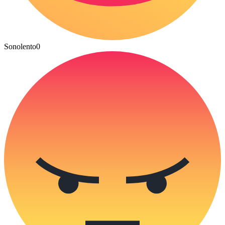
Sonolento
0