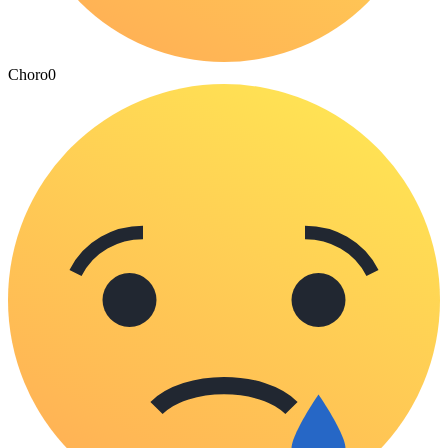
Choro
0