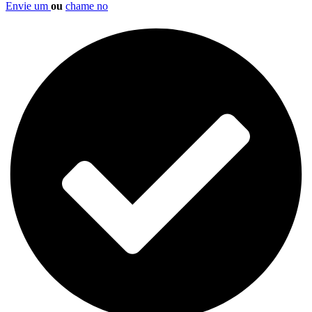
Envie um
ou
chame no