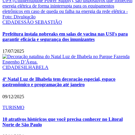
CIDADES
SÃO SEBASTIÃO
Prefeitura instala nobreaks em salas de vacina nas USFs para
garantir eficácia e segurança dos imunizantes
17/07/2025
CIDADES
ILHABELA
4º Natal Luz de Ilhabela tem decoração especial, espaço
gastronômico e programação até janeiro
09/12/2025
TURISMO
10 atrativos históricos que você precisa conhecer no Litoral
Norte de São Paulo