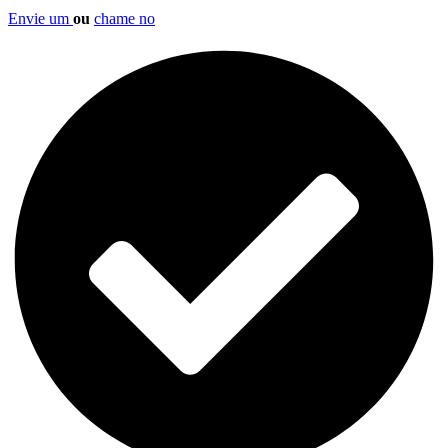
Envie um
ou
chame no