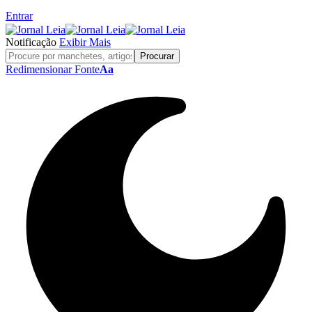
Entrar
Notificação
Exibir Mais
Redimensionar Fonte
Aa