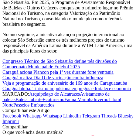
São Sebastião. Em 2025, o Programa de Avistamento Responsável
de Baleias e Outros Cetáceos conquistou o primeiro lugar no Prêmio
Nacional do Turismo, na categoria Valorização do Patrimônio
Natural no Turismo, consolidando o município como referência
brasileira no segmento.
No ano seguinte, a iniciativa alcançou projeção internacional ao
colocar São Sebastião entre os três melhores projetos de turismo
responsável da América Latina durante a WTM Latin America, uma
das principais feiras do setor.
Congresso Técnico de São Sebastião define três divisões do
Campeonato Municipal de Futebol 2025
Caraguá aciona Plancon pela 1ª vez durante forte ventania
Caraguá realiza Dia D de vacinação contra influenza
Veja a programação de aniversário de 169 anos de Caraguatatuba
Caraguatatuba: Turismo impulsiona empregos e fortalece economia
MARCADO:
Arquipélago de Alcatrazes
Avistamento de
baleias
Baleia Jubarte
Ecoturismo
Fauna Marinha
Inverno
Litoral
Norte
Passeios Embarcados
Compartilhar este Artigo
Facebook
Whatsapp
Whatsapp
LinkedIn
Telegram
Threads
Bluesky
Imprimir
Compartilhar
O que você acha desta matéria?