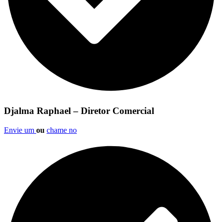
Djalma Raphael – Diretor Comercial
Envie um
ou
chame no