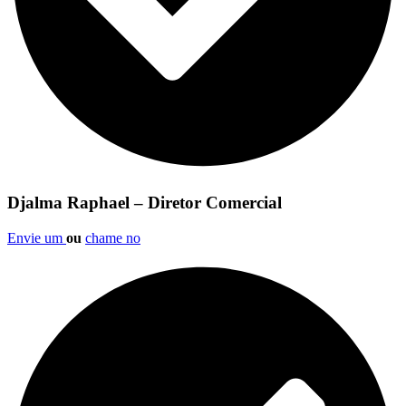
Djalma Raphael – Diretor Comercial
Envie um
ou
chame no