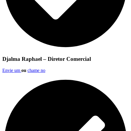
Djalma Raphael – Diretor Comercial
Envie um
ou
chame no