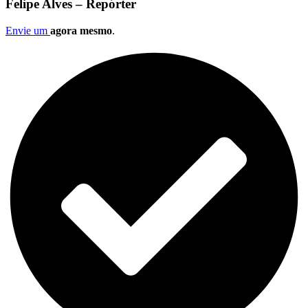
Felipe Alves – Repórter
Envie um
agora mesmo
.