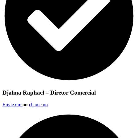
Djalma Raphael – Diretor Comercial
Envie um
ou
chame no