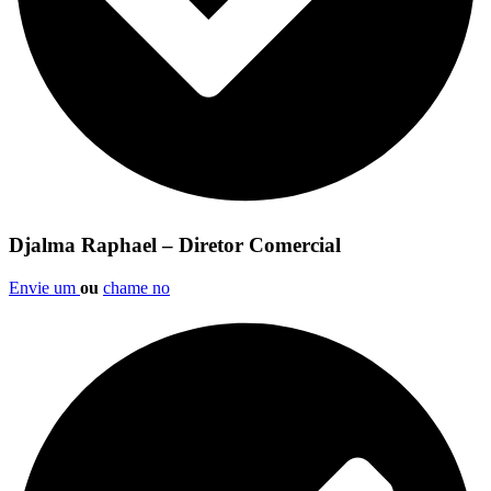
Djalma Raphael – Diretor Comercial
Envie um
ou
chame no