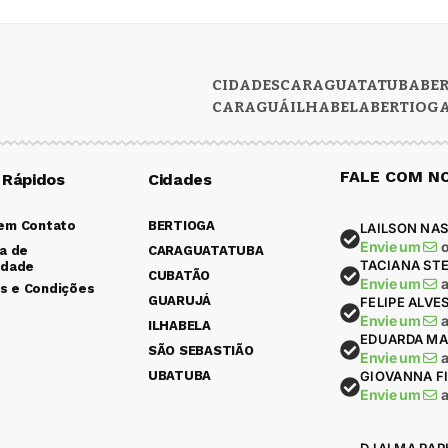
CIDADES
CARAGUATATUBA
BE
CARAGUÁ
ILHABELA
BERTIOG
FALE COM N
 Rápidos
Cidades
 em Contato
BERTIOGA
LAILSON NAS
Envie um
ca de
CARAGUATATUBA
TACIANA ST
idade
CUBATÃO
Envie um
s e Condições
GUARUJÁ
FELIPE ALVE
Envie um
ILHABELA
EDUARDA MA
SÃO SEBASTIÃO
Envie um
UBATUBA
GIOVANNA F
Envie um