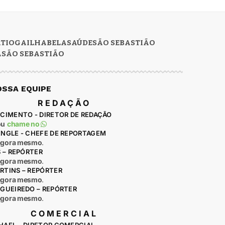
RTIOGA
ILHABELA
SAÚDE
SÃO SEBASTIÃO
A
SÃO SEBASTIÃO
OSSA EQUIPE
REDAÇÃO
CIMENTO - DIRETOR DE REDAÇÃO
ou
chame no
ENGLE - CHEFE DE REPORTAGEM
agora mesmo
.
S – REPÓRTER
agora mesmo
.
RTINS – REPÓRTER
agora mesmo
.
IGUEIREDO – REPÓRTER
agora mesmo
.
COMERCIAL