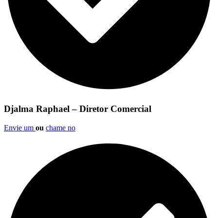
Djalma Raphael – Diretor Comercial
Envie um
ou
chame no