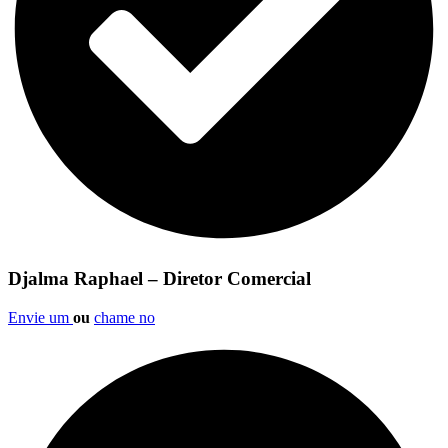
Djalma Raphael – Diretor Comercial
Envie um
ou
chame no