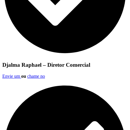
Djalma Raphael – Diretor Comercial
Envie um
ou
chame no